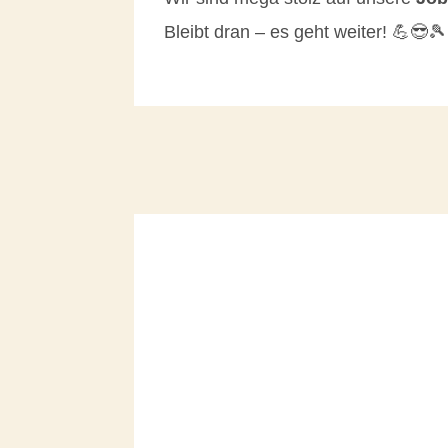
Bleibt dran – es geht weiter! 💪😎🎾
Lesung Daniel Müksch: Tennis.Inside
Tennis.Inside.LIVE ist keine klassis