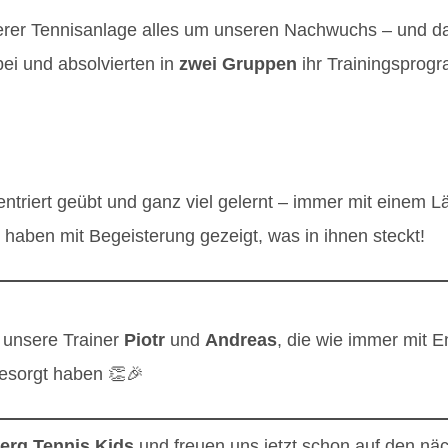
rer Tennisanlage alles um unseren Nachwuchs – und das 
ei und absolvierten in
zwei Gruppen
ihr Trainingsprog
entriert geübt und ganz viel gelernt – immer mit einem L
haben mit Begeisterung gezeigt, was in ihnen steckt!
 unsere Trainer
Piotr
und
Andreas
, die wie immer mit 
 gesorgt haben 👏🎉
erg Tennis Kids
und freuen uns jetzt schon auf den näc