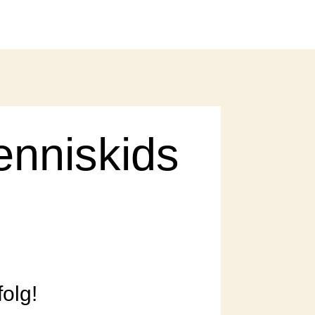
enniskids
folg!