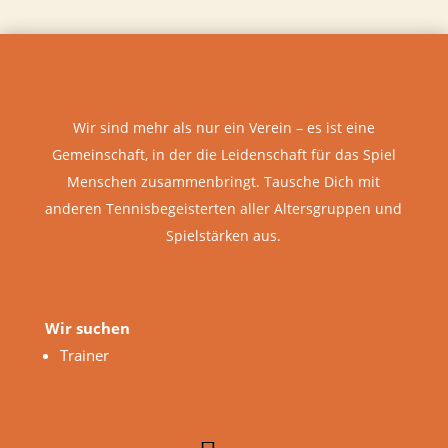
Wir sind mehr als nur ein Verein – es ist eine
Gemeinschaft, in der die Leidenschaft für das Spiel
Menschen zusammenbringt. Tausche Dich mit
anderen Tennisbegeisterten aller Altersgruppen und
Spielstärken aus.
Wir suchen
Trainer